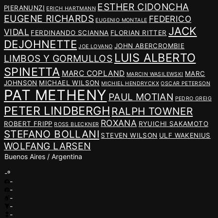
ESTHER CIDONCHA
PIERANUNZI
ERICH HARTMANN
EUGENE RICHARDS
FEDERICO
EUGENIO MONTALE
JACK
VIDAL
FERDINANDO SCIANNA
FLORIAN RITTER
DEJOHNETTE
JOHN ABERCROMBIE
JOE LOVANO
LUIS ALBERTO
LIMBOS Y GORMULLOS
SPINETTA
MARC COPLAND
MARC
MARCIN WASILEWSKI
JOHNSON
MICHAEL WILSON
MICHIEL HENDRYCKX
OSCAR PETERSON
PAT METHENY
PAUL MOTIAN
PEDRO GREIG
PETER LINDBERGH
RALPH TOWNER
ROXANA
ROBERT FRIPP
RYUICHI SAKAMOTO
ROSS BLECKNER
STEFANO BOLLANI
STEVEN WILSON
ULF WAKENIUS
WOLFANG LARSEN
Buenos Aires / Argentina
-º
-
-
-
-
-