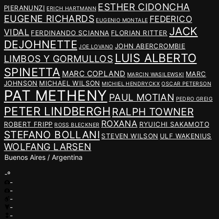
ESTHER CIDONCHA
PIERANUNZI
ERICH HARTMANN
EUGENE RICHARDS
FEDERICO
EUGENIO MONTALE
JACK
VIDAL
FERDINANDO SCIANNA
FLORIAN RITTER
DEJOHNETTE
JOHN ABERCROMBIE
JOE LOVANO
LUIS ALBERTO
LIMBOS Y GORMULLOS
SPINETTA
MARC COPLAND
MARC
MARCIN WASILEWSKI
JOHNSON
MICHAEL WILSON
MICHIEL HENDRYCKX
OSCAR PETERSON
PAT METHENY
PAUL MOTIAN
PEDRO GREIG
PETER LINDBERGH
RALPH TOWNER
ROXANA
ROBERT FRIPP
RYUICHI SAKAMOTO
ROSS BLECKNER
STEFANO BOLLANI
STEVEN WILSON
ULF WAKENIUS
WOLFANG LARSEN
Buenos Aires / Argentina
-º
-
-
-
-
-