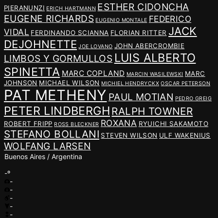
ESTHER CIDONCHA
PIERANUNZI
ERICH HARTMANN
EUGENE RICHARDS
FEDERICO
EUGENIO MONTALE
JACK
VIDAL
FERDINANDO SCIANNA
FLORIAN RITTER
DEJOHNETTE
JOHN ABERCROMBIE
JOE LOVANO
LUIS ALBERTO
LIMBOS Y GORMULLOS
SPINETTA
MARC COPLAND
MARC
MARCIN WASILEWSKI
JOHNSON
MICHAEL WILSON
MICHIEL HENDRYCKX
OSCAR PETERSON
PAT METHENY
PAUL MOTIAN
PEDRO GREIG
PETER LINDBERGH
RALPH TOWNER
ROXANA
ROBERT FRIPP
RYUICHI SAKAMOTO
ROSS BLECKNER
STEFANO BOLLANI
STEVEN WILSON
ULF WAKENIUS
WOLFANG LARSEN
Buenos Aires / Argentina
-º
-
-
-
-
-