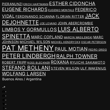
ESTHER CIDONCHA
PIERANUNZI
ERICH HARTMANN
EUGENE RICHARDS
FEDERICO
EUGENIO MONTALE
JACK
VIDAL
FERDINANDO SCIANNA
FLORIAN RITTER
DEJOHNETTE
JOHN ABERCROMBIE
JOE LOVANO
LUIS ALBERTO
LIMBOS Y GORMULLOS
SPINETTA
MARC COPLAND
MARC
MARCIN WASILEWSKI
JOHNSON
MICHAEL WILSON
MICHIEL HENDRYCKX
OSCAR PETERSON
PAT METHENY
PAUL MOTIAN
PEDRO GREIG
PETER LINDBERGH
RALPH TOWNER
ROXANA
ROBERT FRIPP
RYUICHI SAKAMOTO
ROSS BLECKNER
STEFANO BOLLANI
STEVEN WILSON
ULF WAKENIUS
WOLFANG LARSEN
Buenos Aires / Argentina
-º
-
-
-
-
-