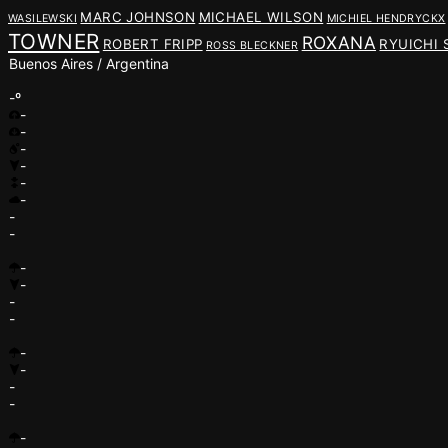
MARC JOHNSON
MICHAEL WILSON
WASILEWSKI
MICHIEL HENDRYCKX
TOWNER
ROXANA
ROBERT FRIPP
RYUICHI
ROSS BLECKNER
Buenos Aires / Argentina
-º
-
-
-
-
-
-
-
-
-
-
-
-
-
-
-
-
-