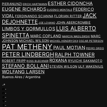
ESTHER CIDONCHA
PIERANUNZI
ERICH HARTMANN
EUGENE RICHARDS
FEDERICO
EUGENIO MONTALE
JACK
VIDAL
FERDINANDO SCIANNA
FLORIAN RITTER
DEJOHNETTE
JOHN ABERCROMBIE
JOE LOVANO
LUIS ALBERTO
LIMBOS Y GORMULLOS
SPINETTA
MARC COPLAND
MARC
MARCIN WASILEWSKI
JOHNSON
MICHAEL WILSON
MICHIEL HENDRYCKX
OSCAR PETERSON
PAT METHENY
PAUL MOTIAN
PEDRO GREIG
PETER LINDBERGH
RALPH TOWNER
ROXANA
ROBERT FRIPP
RYUICHI SAKAMOTO
ROSS BLECKNER
STEFANO BOLLANI
STEVEN WILSON
ULF WAKENIUS
WOLFANG LARSEN
Buenos Aires / Argentina
-º
-
-
-
-
-