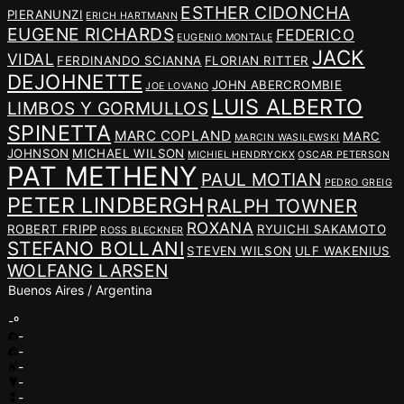
ESTHER CIDONCHA
PIERANUNZI
ERICH HARTMANN
EUGENE RICHARDS
FEDERICO
EUGENIO MONTALE
JACK
VIDAL
FERDINANDO SCIANNA
FLORIAN RITTER
DEJOHNETTE
JOHN ABERCROMBIE
JOE LOVANO
LUIS ALBERTO
LIMBOS Y GORMULLOS
SPINETTA
MARC COPLAND
MARC
MARCIN WASILEWSKI
JOHNSON
MICHAEL WILSON
MICHIEL HENDRYCKX
OSCAR PETERSON
PAT METHENY
PAUL MOTIAN
PEDRO GREIG
PETER LINDBERGH
RALPH TOWNER
ROXANA
ROBERT FRIPP
RYUICHI SAKAMOTO
ROSS BLECKNER
STEFANO BOLLANI
STEVEN WILSON
ULF WAKENIUS
WOLFANG LARSEN
Buenos Aires / Argentina
-º
-
-
-
-
-