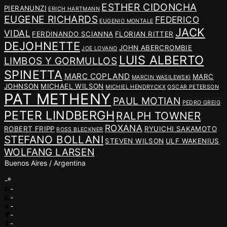
ESTHER CIDONCHA
PIERANUNZI
ERICH HARTMANN
EUGENE RICHARDS
FEDERICO
EUGENIO MONTALE
JACK
VIDAL
FERDINANDO SCIANNA
FLORIAN RITTER
DEJOHNETTE
JOHN ABERCROMBIE
JOE LOVANO
LUIS ALBERTO
LIMBOS Y GORMULLOS
SPINETTA
MARC COPLAND
MARC
MARCIN WASILEWSKI
JOHNSON
MICHAEL WILSON
MICHIEL HENDRYCKX
OSCAR PETERSON
PAT METHENY
PAUL MOTIAN
PEDRO GREIG
PETER LINDBERGH
RALPH TOWNER
ROXANA
ROBERT FRIPP
RYUICHI SAKAMOTO
ROSS BLECKNER
STEFANO BOLLANI
STEVEN WILSON
ULF WAKENIUS
WOLFANG LARSEN
Buenos Aires / Argentina
-º
-
-
-
-
-