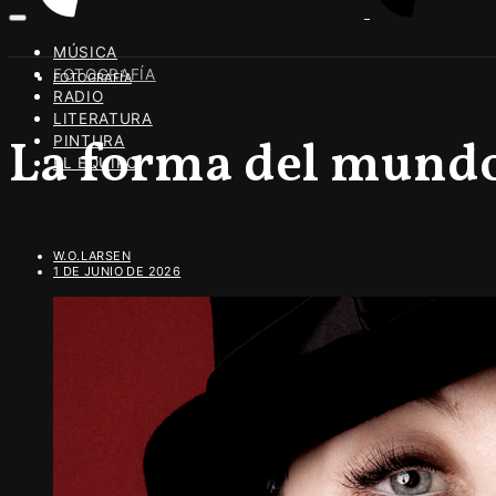
MÚSICA
FOTOGRAFÍA
FOTOGRAFÍA
RADIO
LITERATURA
La forma del mund
PINTURA
EL EQUIPO
W.O.LARSEN
1 DE JUNIO DE 2026