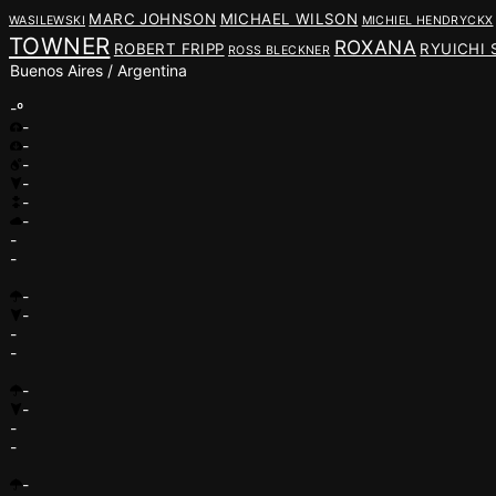
MARC JOHNSON
MICHAEL WILSON
WASILEWSKI
MICHIEL HENDRYCKX
TOWNER
ROXANA
ROBERT FRIPP
RYUICHI
ROSS BLECKNER
Buenos Aires / Argentina
-º
-
-
-
-
-
-
-
-
-
-
-
-
-
-
-
-
-