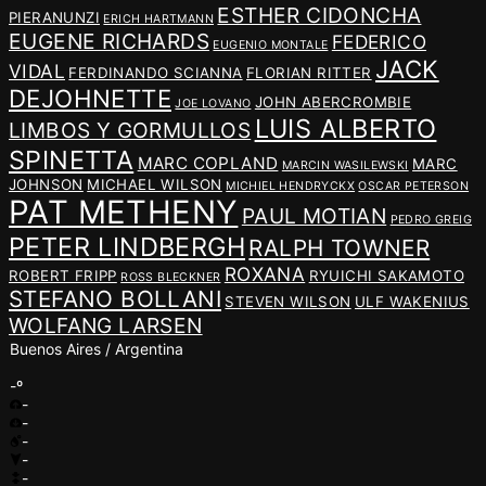
ESTHER CIDONCHA
PIERANUNZI
ERICH HARTMANN
EUGENE RICHARDS
FEDERICO
EUGENIO MONTALE
JACK
VIDAL
FERDINANDO SCIANNA
FLORIAN RITTER
DEJOHNETTE
JOHN ABERCROMBIE
JOE LOVANO
LUIS ALBERTO
LIMBOS Y GORMULLOS
SPINETTA
MARC COPLAND
MARC
MARCIN WASILEWSKI
JOHNSON
MICHAEL WILSON
MICHIEL HENDRYCKX
OSCAR PETERSON
PAT METHENY
PAUL MOTIAN
PEDRO GREIG
PETER LINDBERGH
RALPH TOWNER
ROXANA
ROBERT FRIPP
RYUICHI SAKAMOTO
ROSS BLECKNER
STEFANO BOLLANI
STEVEN WILSON
ULF WAKENIUS
WOLFANG LARSEN
Buenos Aires / Argentina
-º
-
-
-
-
-