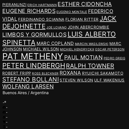
ESTHER CIDONCHA
PIERANUNZI
ERICH HARTMANN
EUGENE RICHARDS
FEDERICO
EUGENIO MONTALE
JACK
VIDAL
FERDINANDO SCIANNA
FLORIAN RITTER
DEJOHNETTE
JOHN ABERCROMBIE
JOE LOVANO
LUIS ALBERTO
LIMBOS Y GORMULLOS
SPINETTA
MARC COPLAND
MARC
MARCIN WASILEWSKI
JOHNSON
MICHAEL WILSON
MICHIEL HENDRYCKX
OSCAR PETERSON
PAT METHENY
PAUL MOTIAN
PEDRO GREIG
PETER LINDBERGH
RALPH TOWNER
ROXANA
ROBERT FRIPP
RYUICHI SAKAMOTO
ROSS BLECKNER
STEFANO BOLLANI
STEVEN WILSON
ULF WAKENIUS
WOLFANG LARSEN
Buenos Aires / Argentina
-º
-
-
-
-
-