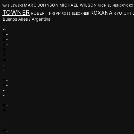
MARC JOHNSON
MICHAEL WILSON
WASILEWSKI
MICHIEL HENDRYCKX
TOWNER
ROXANA
ROBERT FRIPP
RYUICHI
ROSS BLECKNER
Buenos Aires / Argentina
-º
-
-
-
-
-
-
-
-
-
-
-
-
-
-
-
-
-