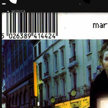
MÚSICA
FOTOGRAFÍA
RADIO
LITERATURA
PINTURA
EL EQUIPO